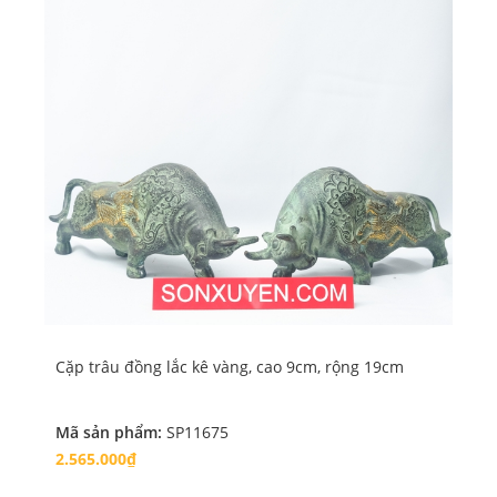
Cặp trâu đồng lắc kê vàng, cao 9cm, rộng 19cm
Đôi
Mã sản phẩm:
SP11675
Mã
2.565.000₫
2.