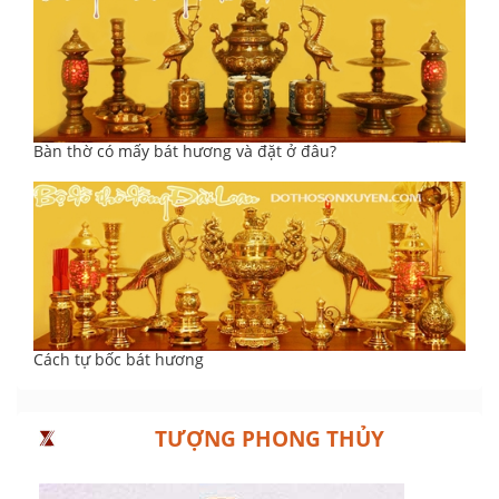
Bàn thờ có mấy bát hương và đặt ở đâu?
Cách tự bốc bát hương
TƯỢNG PHONG THỦY