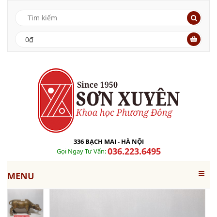
0₫
336 BẠCH MAI - HÀ NỘI
036.223.6495
Gọi Ngay Tư Vấn:
MENU