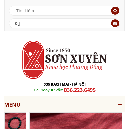
0₫
336 BẠCH MAI - HÀ NỘI
036.223.6495
Gọi Ngay Tư Vấn:
MENU