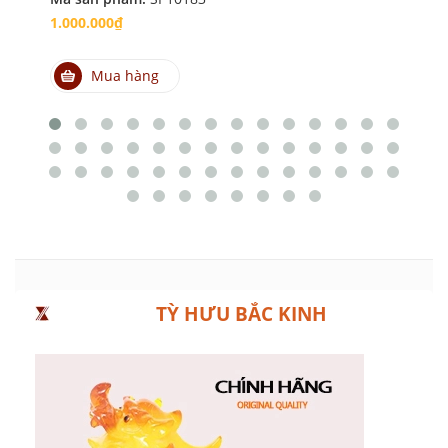
1.000.000₫
1.
Mua hàng
TỲ HƯU BẮC KINH