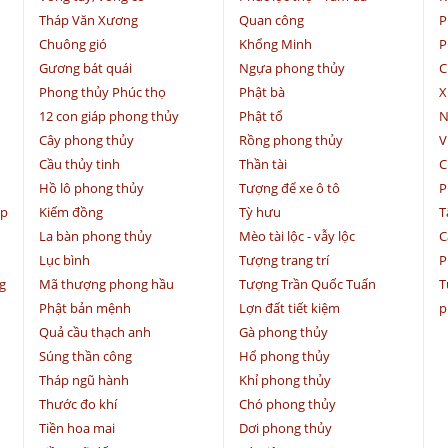
Tháp Văn Xương
Quan công
P
Chuông gió
Khổng Minh
P
Gương bát quái
Ngựa phong thủy
C
Phong thủy Phúc thọ
Phật bà
X
12 con giáp phong thủy
Phật tổ
N
Cây phong thủy
Rồng phong thủy
V
Cầu thủy tinh
Thần tài
C
Hồ lô phong thủy
Tượng để xe ô tô
P
ệp
Kiếm đồng
Tỳ hưu
T
La bàn phong thủy
Mèo tài lộc - vẫy lộc
C
Lục bình
Tượng trang trí
P
g
Mã thượng phong hầu
Tượng Trần Quốc Tuấn
T
Phật bản mệnh
Lợn đất tiết kiệm
p
Quả cầu thạch anh
Gà phong thủy
Súng thần công
Hổ phong thủy
Tháp ngũ hành
Khỉ phong thủy
Thước đo khí
Chó phong thủy
Tiền hoa mai
Dơi phong thủy