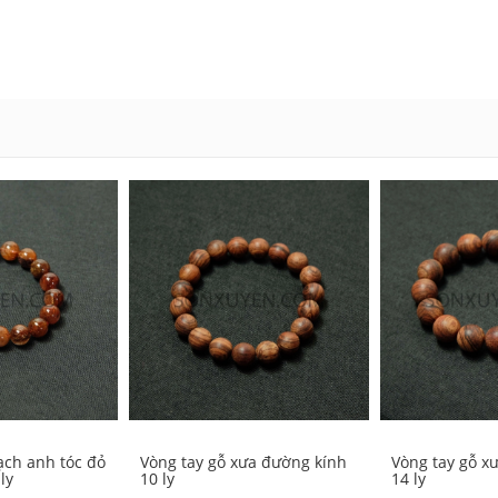
ạch anh tóc đỏ
Vòng tay gỗ xưa đường kính
Vòng tay gỗ x
ly
10 ly
14 ly