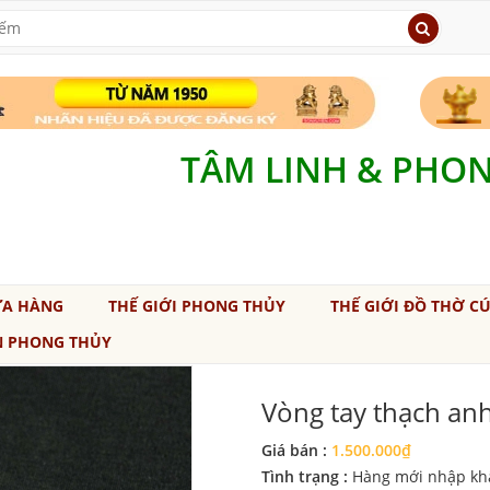
TÂM LINH & PHO
ỬA HÀNG
THẾ GIỚI PHONG THỦY
THẾ GIỚI ĐỒ THỜ C
N PHONG THỦY
Vòng tay thạch anh
Giá bán :
1.500.000₫
Tình trạng :
Hàng mới nhập kh