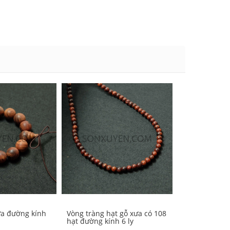
ưa đường kính
Vòng tràng hạt gỗ xưa có 108
Vòng tay thạc
hạt đường kính 6 ly
đường kính 7 