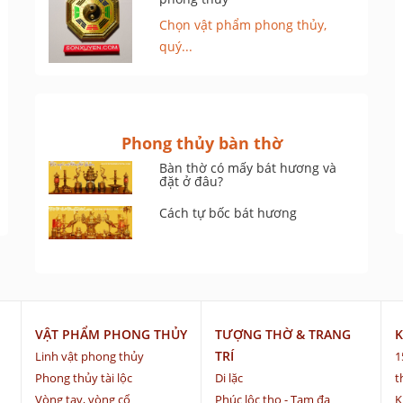
Chọn vật phẩm phong thủy,
quý...
Phong thủy bàn thờ
Bàn thờ có mấy bát hương và
đặt ở đâu?
Cách tự bốc bát hương
VẬT PHẨM PHONG THỦY
TƯỢNG THỜ & TRANG
K
TRÍ
Linh vật phong thủy
1
Phong thủy tài lộc
Di lặc
t
Vòng tay, vòng cổ
Phúc lộc thọ - Tam đa
K