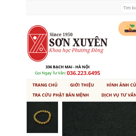
336 BẠCH MAI - HÀ NỘI
036.223.6495
Gọi Ngay Tư Vấn:
TRANG CHỦ
GIỚI THIỆU
HÌNH ẢNH C
TRA CỨU PHẬT BẢN MỆNH
DỊCH VỤ TƯ VẤ