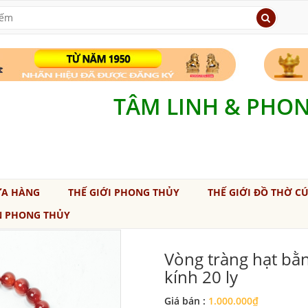
TÂM LINH & PHO
ỬA HÀNG
THẾ GIỚI PHONG THỦY
THẾ GIỚI ĐỒ THỜ C
N PHONG THỦY
Vòng tràng hạt bằ
kính 20 ly
Giá bán :
1.000.000₫