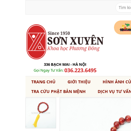
336 BẠCH MAI - HÀ NỘI
036.223.6495
Gọi Ngay Tư Vấn:
TRANG CHỦ
GIỚI THIỆU
HÌNH ẢNH C
TRA CỨU PHẬT BẢN MỆNH
DỊCH VỤ TƯ VẤ