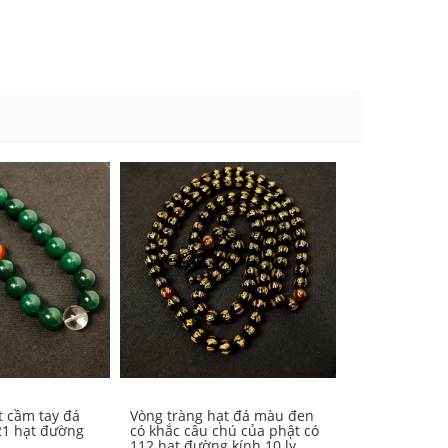
t cầm tay đá
Vòng tràng hạt đá màu đen
Vòng tràng h
21 hạt đường
có khắc câu chú của phật có
trắng có 108 
112 hạt đường kính 10 ly
10 ly