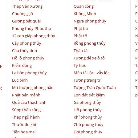
Tháp Văn Xương
Quan công
P
Chuông gió
Khổng Minh
P
Gương bát quái
Ngựa phong thủy
C
Phong thủy Phúc thọ
Phật bà
X
12 con giáp phong thủy
Phật tổ
N
Cây phong thủy
Rồng phong thủy
V
Cầu thủy tinh
Thần tài
C
Hồ lô phong thủy
Tượng để xe ô tô
P
ệp
Kiếm đồng
Tỳ hưu
T
La bàn phong thủy
Mèo tài lộc - vẫy lộc
C
Lục bình
Tượng trang trí
P
g
Mã thượng phong hầu
Tượng Trần Quốc Tuấn
T
Phật bản mệnh
Lợn đất tiết kiệm
p
Quả cầu thạch anh
Gà phong thủy
Súng thần công
Hổ phong thủy
Tháp ngũ hành
Khỉ phong thủy
Thước đo khí
Chó phong thủy
Tiền hoa mai
Dơi phong thủy