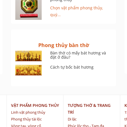
Chọn vật phẩm phong thủy,
quý...
Phong thủy bàn thờ
Bàn thờ có mấy bát hương và
đặt ở đâu?
Cách tự bốc bát hương
VẬT PHẨM PHONG THỦY
TƯỢNG THỜ & TRANG
K
TRÍ
Linh vật phong thủy
1
Phong thủy tài lộc
Di lặc
t
Vòng tay, vòng cổ
Phúc lộc thọ - Tam đa
K