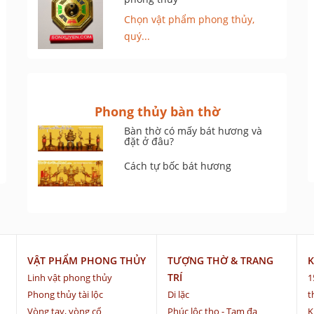
Chọn vật phẩm phong thủy,
quý...
Phong thủy bàn thờ
Bàn thờ có mấy bát hương và
đặt ở đâu?
Cách tự bốc bát hương
VẬT PHẨM PHONG THỦY
TƯỢNG THỜ & TRANG
K
TRÍ
Linh vật phong thủy
1
Phong thủy tài lộc
Di lặc
t
Vòng tay, vòng cổ
Phúc lộc thọ - Tam đa
K