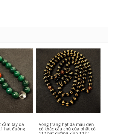
t cầm tay đá
Vòng tràng hạt đá màu đen
Vòng tràng h
21 hạt đường
có khắc câu chú của phật có
trắng có 108 
112 hạt đường kính 10 ly
10 ly