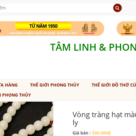
TÂM LINH & PHO
ỬA HÀNG
THẾ GIỚI PHONG THỦY
THẾ GIỚI ĐỒ THỜ C
N PHONG THỦY
Vòng tràng hạt mà
ly
Giá bán :
500.000₫