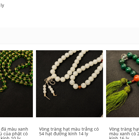
ly
t đá màu xanh
Vòng tràng hạt màu trắng có
Vòng tràng hạ
ú của phật có
54 hạt đường kính 14 ly
màu xanh có 
kính 10 ly
kính 16 ly