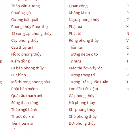
Tháp Văn Xương
Quan công
P
Chuông gió
Khổng Minh
P
Gương bát quái
Ngựa phong thủy
C
Phong thủy Phúc thọ
Phật bà
X
12 con giáp phong thủy
Phật tổ
N
Cây phong thủy
Rồng phong thủy
V
Cầu thủy tinh
Thần tài
C
Hồ lô phong thủy
Tượng để xe ô tô
P
ệp
Kiếm đồng
Tỳ hưu
T
La bàn phong thủy
Mèo tài lộc - vẫy lộc
C
Lục bình
Tượng trang trí
P
g
Mã thượng phong hầu
Tượng Trần Quốc Tuấn
T
Phật bản mệnh
Lợn đất tiết kiệm
p
Quả cầu thạch anh
Gà phong thủy
Súng thần công
Hổ phong thủy
Tháp ngũ hành
Khỉ phong thủy
Thước đo khí
Chó phong thủy
Tiền hoa mai
Dơi phong thủy