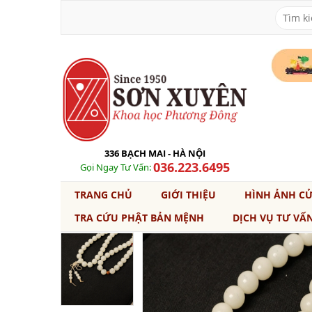
336 BẠCH MAI - HÀ NỘI
036.223.6495
Gọi Ngay Tư Vấn:
TRANG CHỦ
GIỚI THIỆU
HÌNH ẢNH C
TRA CỨU PHẬT BẢN MỆNH
DỊCH VỤ TƯ VẤ