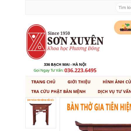
336 BẠCH MAI - HÀ NỘI
036.223.6495
Gọi Ngay Tư Vấn:
TRANG CHỦ
GIỚI THIỆU
HÌNH ẢNH C
TRA CỨU PHẬT BẢN MỆNH
DỊCH VỤ TƯ VẤ