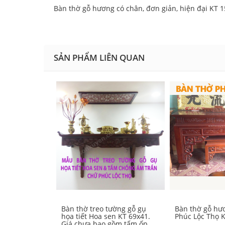
Bàn thờ gỗ hương có chân, đơn giản, hiện đại KT 
SẢN PHẨM LIÊN QUAN
Bàn thờ treo tường gỗ gụ
Bàn thờ gỗ hươ
họa tiết Hoa sen KT 69x41.
Phúc Lộc Thọ 
Giá chưa bao gồm tấm ốp