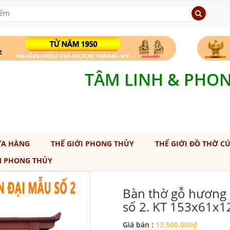
TÂM LINH & PHO
ỬA HÀNG
THẾ GIỚI PHONG THỦY
THẾ GIỚI ĐỒ THỜ C
N PHONG THỦY
Bàn thờ gỗ hương c
số 2. KT 153x61x1
Giá bán :
13.500.000₫