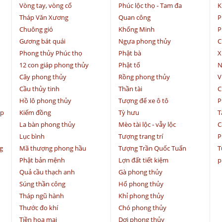
Vòng tay, vòng cổ
Phúc lộc thọ - Tam đa
K
Tháp Văn Xương
Quan công
P
Chuông gió
Khổng Minh
P
Gương bát quái
Ngựa phong thủy
C
Phong thủy Phúc thọ
Phật bà
X
12 con giáp phong thủy
Phật tổ
N
Cây phong thủy
Rồng phong thủy
V
Cầu thủy tinh
Thần tài
C
Hồ lô phong thủy
Tượng để xe ô tô
P
ệp
Kiếm đồng
Tỳ hưu
T
La bàn phong thủy
Mèo tài lộc - vẫy lộc
C
Lục bình
Tượng trang trí
P
g
Mã thượng phong hầu
Tượng Trần Quốc Tuấn
T
Phật bản mệnh
Lợn đất tiết kiệm
p
Quả cầu thạch anh
Gà phong thủy
Súng thần công
Hổ phong thủy
Tháp ngũ hành
Khỉ phong thủy
Thước đo khí
Chó phong thủy
Tiền hoa mai
Dơi phong thủy