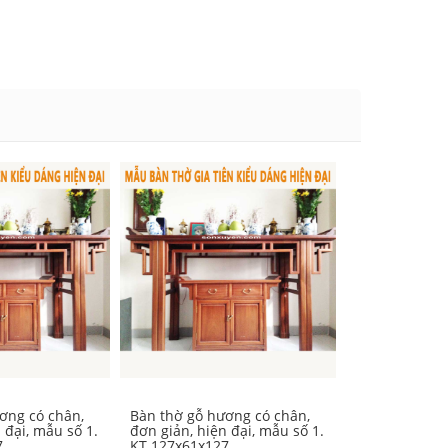
ơng có chân,
Bàn thờ gỗ hương có chân,
Bàn thờ gỗ h
 đại, mẫu số 1.
đơn giản, hiện đại, mẫu số 1.
đơn giản, hiệ
7
KT 127x61x127
2. KT 127x61