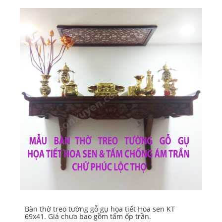
Bàn thờ treo tường gỗ gụ họa tiết Hoa sen KT
Bà
69x41. Giá chưa bao gồm tấm ốp trần.
15