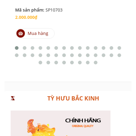
Mã sản phẩm:
SP10703
Mã
2.000.000₫
15
Mua hàng
TỲ HƯU BẮC KINH