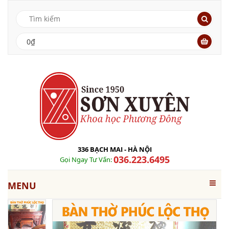
0₫
336 BẠCH MAI - HÀ NỘI
036.223.6495
Gọi Ngay Tư Vấn:
MENU