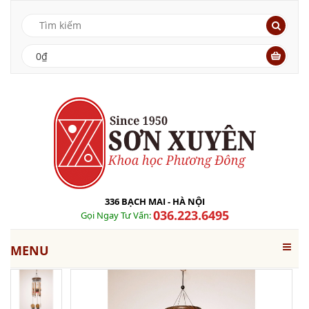
0₫
336 BẠCH MAI - HÀ NỘI
036.223.6495
Gọi Ngay Tư Vấn:
MENU