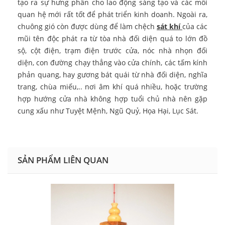
tạo ra sự hưng phấn cho lao động sáng tạo và các mối
quan hệ mới rất tốt để phát triển kinh doanh. Ngoài ra,
chuông gió còn được dùng để làm chệch
sát khí
của các
mũi tên độc phát ra từ tòa nhà đối diện quá to lớn đồ
sộ, cột điện, trạm điện trước cửa, nóc nhà nhọn đối
diện, con đường chạy thẳng vào cửa chính, các tấm kính
phản quang, hay gương bát quái từ nhà đối diện, nghĩa
trang, chùa miếu,.. nơi âm khí quá nhiều, hoặc trường
hợp hướng cửa nhà không hợp tuổi chủ nhà nên gặp
cung xấu như Tuyệt Mệnh, Ngũ Quỷ, Họa Hại, Lục Sát.
SẢN PHẨM LIÊN QUAN