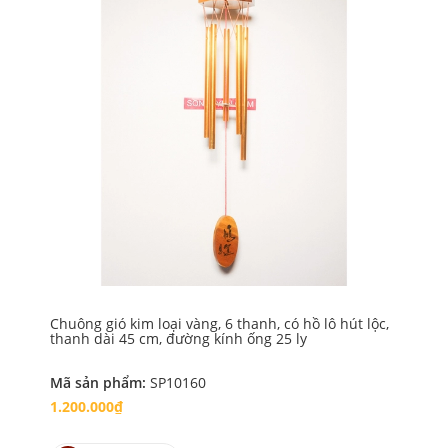
Chuông gió kim loại vàng, 6 thanh, có hồ lô hút lộc,
Chu
thanh dài 45 cm, đường kính ống 25 ly
th
Mã sản phẩm:
SP10160
Mã
1.200.000₫
1.