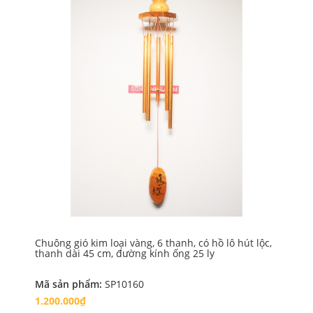
Chuông gió kim loại vàng, 6 thanh, có hồ lô hút lộc,
Chu
thanh dài 45 cm, đường kính ống 25 ly
th
Mã sản phẩm:
SP10160
Mã
1.200.000₫
1.