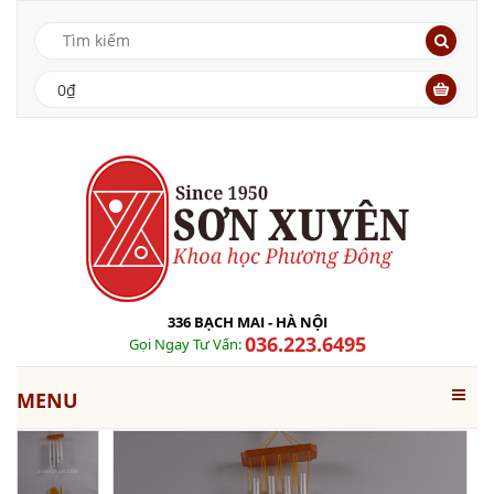
0₫
336 BẠCH MAI - HÀ NỘI
036.223.6495
Gọi Ngay Tư Vấn:
MENU