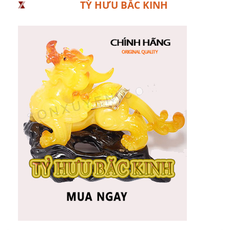
TỲ HƯU BẮC KINH