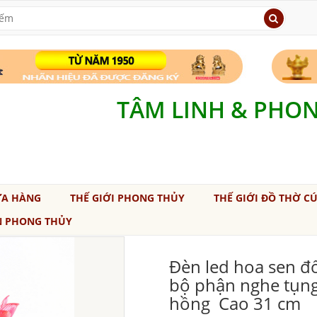
TÂM LINH & PHO
ỬA HÀNG
THẾ GIỚI PHONG THỦY
THẾ GIỚI ĐỒ THỜ C
N PHONG THỦY
Đèn led hoa sen đổ
bộ phận nghe tụng
hồng Cao 31 cm