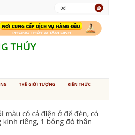
0₫
NG THỦY
ÚNG
THẾ GIỚI TƯỢNG
KIẾN THỨC
i màu có cả điện ở đế đèn, có
 kinh riêng, 1 bông đỏ thân