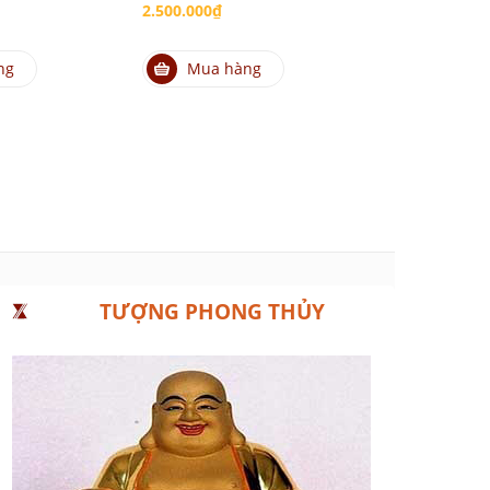
2.500.000₫
đỏ thân hồng
Mã sản phẩm
ng
Mua hàng
1.500.000₫
Mua hà
TƯỢNG PHONG THỦY