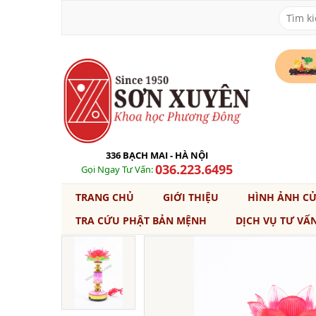
336 BẠCH MAI - HÀ NỘI
036.223.6495
Gọi Ngay Tư Vấn:
TRANG CHỦ
GIỚI THIỆU
HÌNH ẢNH C
TRA CỨU PHẬT BẢN MỆNH
DỊCH VỤ TƯ VẤ