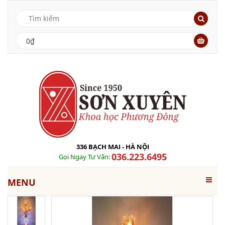
0₫
336 BẠCH MAI - HÀ NỘI
036.223.6495
Gọi Ngay Tư Vấn:
MENU