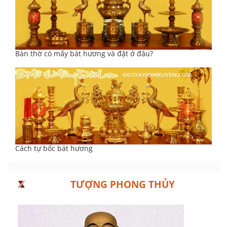
Bàn thờ có mấy bát hương và đặt ở đâu?
Cách tự bốc bát hương
TƯỢNG PHONG THỦY