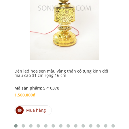
Đè
90
Mã
4.
Đèn led hoa sen màu vàng thân có tụng kinh đổi
màu cao 31 cm rộng 16 cm
Mã sản phẩm:
SP10378
1.500.000₫
Mua hàng