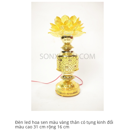
Đè
90
Mã
4.
Đèn led hoa sen màu vàng thân có tụng kinh đổi
màu cao 31 cm rộng 16 cm