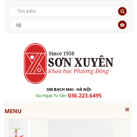
0₫
336 BẠCH MAI - HÀ NỘI
036.223.6495
Gọi Ngay Tư Vấn:
MENU