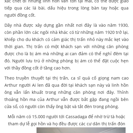
xác chết đi nhưng linh hồn vẫn tồn tại mãi, có thể được giao
tiếp qua các lá bài, dấu hiệu trong lòng bàn tay hoặc qua
người đồng cốt.
Dãy nhà được xây dựng gần nhất nơi đây là vào năm 1930,
còn phần lớn các ngôi nhà khác có từ những năm 1920 trở lại,
khiếp cho du khách có cảm giác thị trấn nhỏ này mắc kẹt vào
thời gian. Thị trấn có một khách sạn với những căn phòng
được cho là bị ám mà những ai can đảm có thể nghỉ đêm tại
đó. Người lưu trú ở những phòng bị ám có thể đặt cuộc hẹn
với thầy đồng cốt ở tầng cao hơn.
Theo truyền thuyết tại thị trấn, ca sĩ quá cố giọng nam cao
Arthur người Ai len đã qua đời tại khách sạn này và linh hồn
ông vẫn lẩn khuất trong những căn phòng nơi đây. Thỉnh
thoảng hồn ma của Arthur vẫn được bắt gặp đang ngồi bên
cửa sổ, có người còn thấy ông bật và tắt đèn trong phòng.
Mỗi năm có 15.000 người tới Cassadaga để nhờ trừ tà hoặc
tham dự lễ gọi hồn và họ đều được các cư dân thị trấn đón