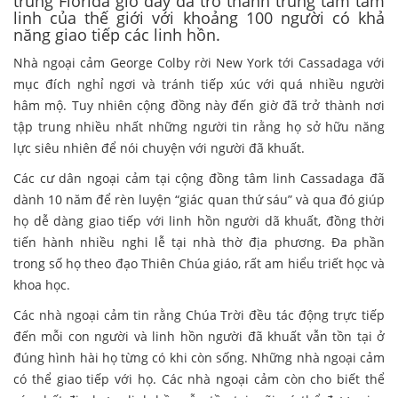
trung Florida giờ đây đã trở thành trung tâm tâm
linh của thế giới với khoảng 100 người có khả
năng giao tiếp các linh hồn.
Nhà ngoại cảm George Colby rời New York tới Cassadaga với
mục đích nghỉ ngơi và tránh tiếp xúc với quá nhiều người
hâm mộ. Tuy nhiên cộng đồng này đến giờ đã trở thành nơi
tập trung nhiều nhất những người tin rằng họ sở hữu năng
lực siêu nhiên để nói chuyện với người đã khuất.
Các cư dân ngoại cảm tại cộng đồng tâm linh Cassadaga đã
dành 10 năm để rèn luyện “giác quan thứ sáu” và qua đó giúp
họ dễ dàng giao tiếp với linh hồn người dã khuất, đồng thời
tiến hành nhiều nghi lễ tại nhà thờ địa phương. Đa phần
trong số họ theo đạo Thiên Chúa giáo, rất am hiểu triết học và
khoa học.
Các nhà ngoại cảm tin rằng Chúa Trời đều tác động trực tiếp
đến mỗi con người và linh hồn người đã khuất vẫn tồn tại ở
đúng hình hài họ từng có khi còn sống. Những nhà ngoại cảm
có thể giao tiếp với họ. Các nhà ngoại cảm còn cho biết thể