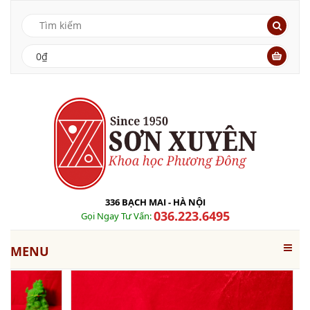
0₫
336 BẠCH MAI - HÀ NỘI
036.223.6495
Gọi Ngay Tư Vấn:
MENU