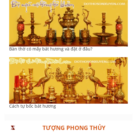
Bàn thờ có mấy bát hương và đặt ở đâu?
Cách tự bốc bát hương
TƯỢNG PHONG THỦY