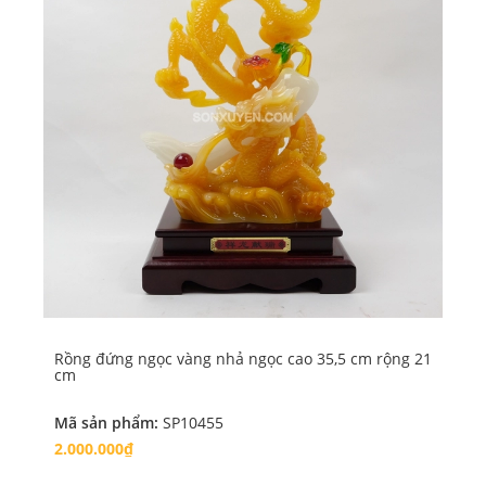
Rồng đứng ngọc vàng nhả ngọc cao 35,5 cm rộng 21
Rồ
cm
21
Mã sản phẩm:
SP10455
Mã
2.000.000₫
2.