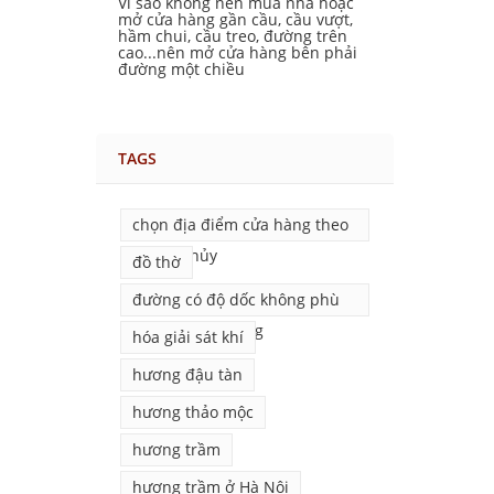
Vì sao không nên mua nhà hoặc
mở cửa hàng gần cầu, cầu vượt,
hầm chui, cầu treo, đường trên
cao...nên mở cửa hàng bên phải
đường một chiều
TAGS
chọn địa điểm cửa hàng theo
phong thủy
đồ thờ
đường có độ dốc không phù
hợp mở của hàng
hóa giải sát khí
hương đậu tàn
hương thảo mộc
hương trầm
hương trầm ở Hà Nội