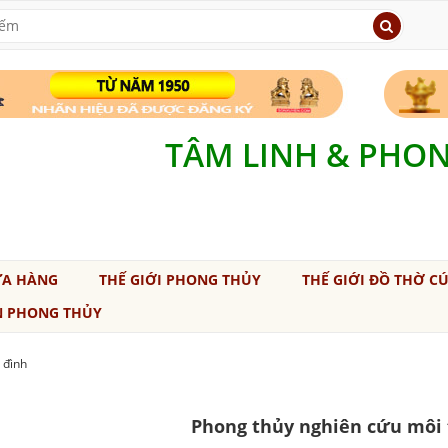
TÂM LINH & PHO
ỬA HÀNG
THẾ GIỚI PHONG THỦY
THẾ GIỚI ĐỒ THỜ C
N PHONG THỦY
 đình
Phong thủy nghiên cứu môi