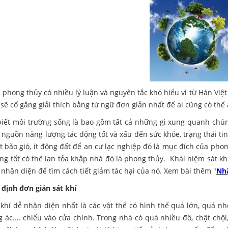
 phong thủy có nhiều lý luận và nguyên tắc khó hiểu vì từ Hán Việt
i sẽ cố gắng giải thích bằng từ ngữ đơn giản nhất để ai cũng có th
biết môi trường sống là bao gồm tất cả những gì xung quanh chún
 nguồn năng lượng tác động tốt và xấu đến sức khỏe, trạng thái ti
ít bão gió, ít động đất để an cư lạc nghiệp đó là mục đích của p
ng tốt có thể lan tỏa khắp nhà đó là phong thủy. Khái niệm sát kh
 nhận diện để tìm cách tiết giảm tác hại của nó. Xem bài thêm "
Nhậ
 định đơn giản sát khí
 khí dễ nhận diện nhất là các vật thể có hình thể quá lớn, quá nh
 ác.... chiếu vào cửa chính. Trong nhà có quá nhiều đồ, chật ch