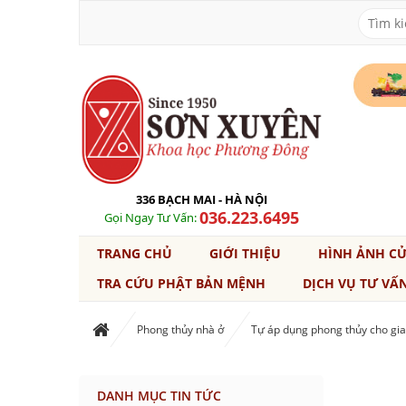
336 BẠCH MAI - HÀ NỘI
036.223.6495
Gọi Ngay Tư Vấn:
TRANG CHỦ
GIỚI THIỆU
HÌNH ẢNH C
TRA CỨU PHẬT BẢN MỆNH
DỊCH VỤ TƯ VẤ
Phong thủy nhà ở
Tự áp dụng phong thủy cho gia
DANH MỤC TIN TỨC