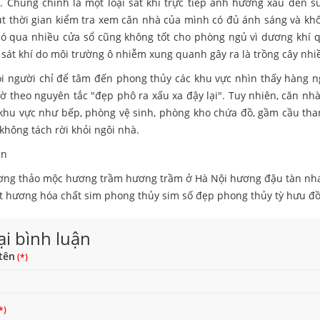
. Chúng chính là một loại sát khí trực tiếp ảnh hương xấu đến 
t thời gian kiểm tra xem căn nhà của mình có đủ ánh sáng và khô
 có qua nhiều cửa sổ cũng không tốt cho phòng ngủ vì dương khí 
 sát khí do môi trường ô nhiễm xung quanh gây ra là trồng cây nh
i người chỉ để tâm đến phong thủy các khu vực nhìn thấy hàng 
ờ theo nguyên tắc "đẹp phô ra xấu xa đậy lại". Tuy nhiên, căn nh
khu vực như bếp, phòng vệ sinh, phòng kho chứa đồ, gầm cầu thang, 
không tách rời khỏi ngôi nhà.
ên
ơng thảo mộc
hương trầm
hương trầm ở Hà Nội
hương đậu tàn
nh
t hương hóa chất
sim phong thủy
sim số đẹp phong thủy
tỳ hưu
đồ
ại bình luận
tên