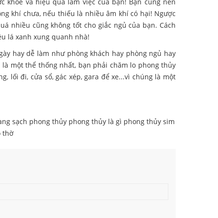
sức khỏe và hiệu quả làm việc của bạn! Bạn cũng nên
ng khí chưa, nếu thiếu là nhiều âm khí có hại! Ngược
quá nhiều cũng không tốt cho giắc ngủ của bạn. Cách
iều lá xanh xung quanh nhà!
ngày hay dễ làm như phòng khách hay phòng ngủ hay
à là một thể thống nhất, bạn phải chăm lo phong thủy
lối đi, cửa sổ, gác xép, gara để xe...vì chúng là một
ang sạch
phong thủy
phong thủy là gì
phong thủy sim
 thờ