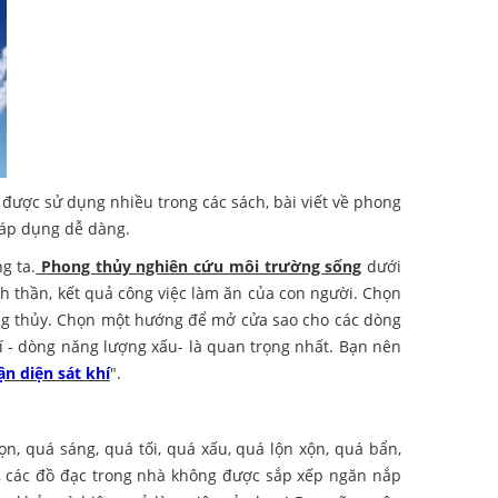
 được sử dụng nhiều trong các sách, bài viết về phong
ể áp dụng dễ dàng.
g ta.
Phong thủy nghiên cứu môi trường sống
dưới
nh thần, kết quả công việc làm ăn của con người. Chọn
hong thủy. Chọn một hướng để mở cửa sao cho các dòng
í - dòng năng lượng xấu- là quan trọng nhất. Bạn nên
n diện sát khí
".
ọn, quá sáng, quá tối, quá xấu, quá lộn xộn, quá bẩn,
ội, các đồ đạc trong nhà không được sắp xếp ngăn nắp