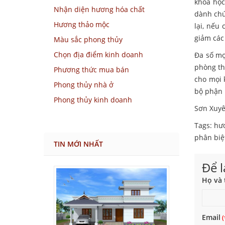
khoa học
Nhận diện hương hóa chất
dành chú
Hương thảo mộc
lại, nếu
giảm các
Màu sắc phong thủy
Chọn địa điểm kinh doanh
Đa số mọ
phòng th
Phương thức mua bán
cho mọi 
Phong thủy nhà ở
bộ phận 
Phong thủy kinh doanh
Sơn Xuy
Tags:
hư
phân biệ
TIN MỚI NHẤT
Để l
Họ và 
Email