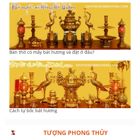
Bàn thờ có mấy bát hương và đặt ở đâu?
Cách tự bốc bát hương
TƯỢNG PHONG THỦY